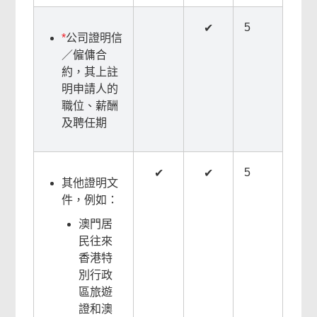
5
✔
*
公司證明信
／僱傭合
約，其上註
明申請人的
職位、薪酬
及聘任期
本
5
✔
✔
頁
其他證明文
內
件，例如：
容
澳門居
對
民往來
你
香港特
有
別行政
幫
區旅遊
助
證和澳
嗎？