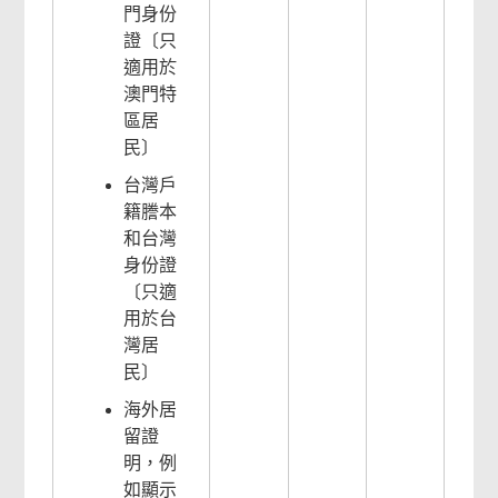
門身份
證〔只
適用於
澳門特
區居
民〕
台灣戶
籍謄本
和台灣
相
身份證
關
〔只適
用於台
內
灣居
民〕
容
海外居
留證
明，例
如顯示