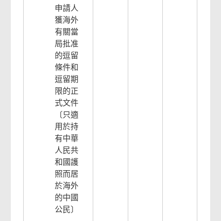
申請人
獲海外
有關當
局批准
的逗留
條件和
逗留期
限的正
式文件
常
〔只適
用
用於持
網
有中華
上
人民共
服
和國護
務
照而居
頁
於海外
尾
的中國
菜
公民〕