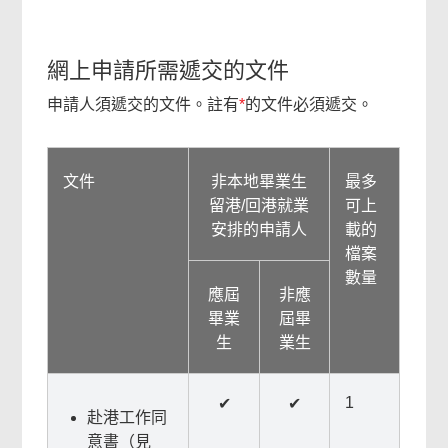
網上申請所需遞交的文件
申請人須遞交的文件。註有
*
的文件必須遞交。
文件
非本地畢業生
最多
留港/回港就業
可上
安排的申請人
載的
檔案
數量
應屆
非應
畢業
屆畢
生
業生
1
✔
✔
赴港工作同
意書（見