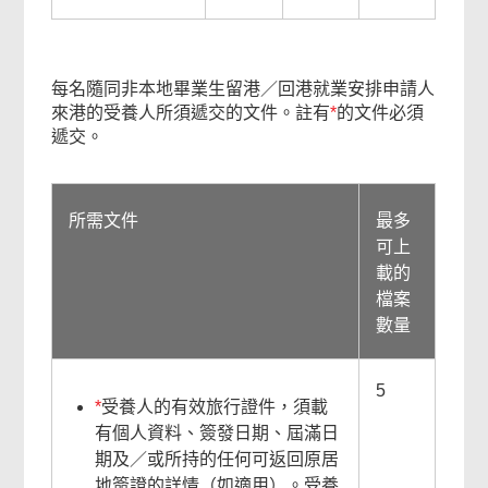
單
每名隨同非本地畢業生留港／回港就業安排申請人
來港的受養人所須遞交的文件。註有
*
的文件必須
遞交。
所需文件
最多
可上
載的
檔案
數量
5
*
受養人的有效旅行證件，須載
有個人資料、簽發日期、屆滿日
期及／或所持的任何可返回原居
地簽證的詳情（如適用）。受養