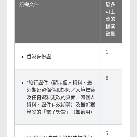
對
所需文件
最多
你
可上
有
載的
幫
檔案
助
數量
嗎？
1
香港身份證
5
*
旅行證件（顯示個人資料、最
近期逗留條件和期限／入境標籤
及任何資料更改的頁面，如個人
相
資料、證件有效期等）及最近獲
簽發的「電子簽證」（如適用）
關
內
5