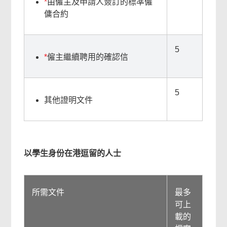
*
由僱主及申請人簽訂的標準僱
容
傭合約
5
*
僱主繼續聘用的確認信
5
其他證明文件
以學生身份在港逗留的人士
常
用
所需文件
最多
網
可上
上
載的
服