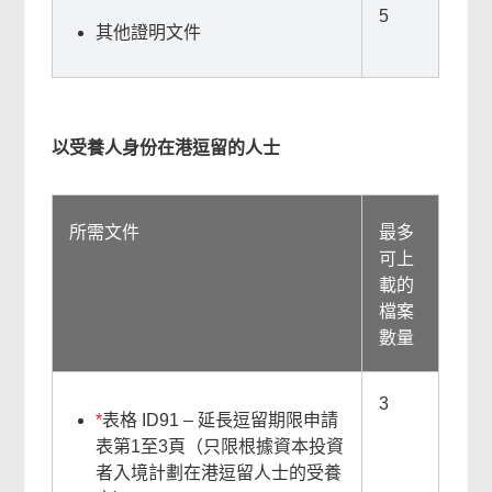
5
其他證明文件
以受養人身份在港逗留的人士
所需文件
最多
可上
載的
檔案
數量
3
*
表格 ID91 – 延長逗留期限申請
表第1至3頁（只限根據資本投資
者入境計劃在港逗留人士的受養