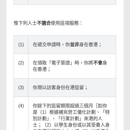
惟下列人士
不適合
使用這項服務：
(1)
在遞交申請時，你
並非
身在香港；
(2)
在領取「電子簽證」時，你將
不會
身
在香港；
(3)
你現以訪客身份在港逗留；
(4)
你餘下的逗留期限超過三個月［如你
是（1）根據補充勞工優化計劃、「特
別計劃」、「行業計劃」來港的人
士；（2）以學生身份或以其受養人身