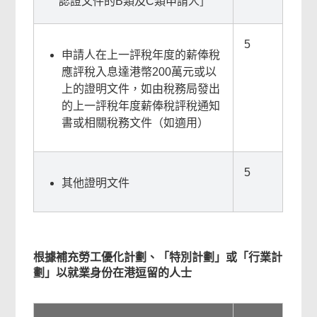
認證文件的B類及C類申請人］
5
申請人在上一評稅年度的薪俸稅
應評稅入息達港幣200萬元或以
上的證明文件，如由稅務局發出
的上一評稅年度薪俸稅評稅通知
書或相關稅務文件（如適用）
5
其他證明文件
本
根據補充勞工優化計劃、「特別計劃」或「行業計
頁
劃」以就業身份在港逗留的人士
內
容