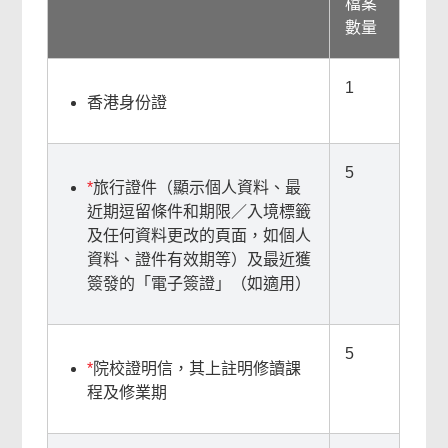
檔案
務
數量
頁
尾
1
菜
香港身份證
單
5
*
旅行證件（顯示個人資料、最
近期逗留條件和期限／入境標籤
及任何資料更改的頁面，如個人
資料、證件有效期等）及最近獲
簽發的「電子簽證」（如適用）
5
*
院校證明信，其上註明修讀課
程及修業期