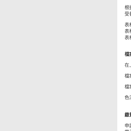
根
受
表
表格
表格
檔
在
檔
檔
色
彩
繳
申