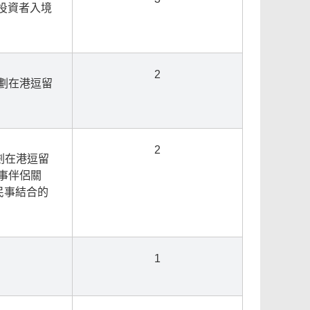
本投資者入境
2
計劃在港逗留
2
計劃在港逗留
事伴侶關
民事結合的
1