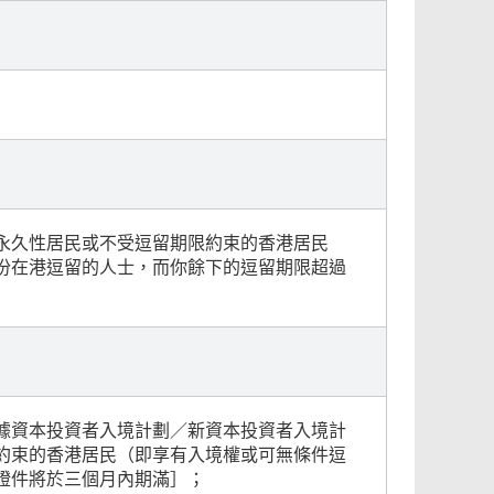
永久性居民或不受逗留期限約束的香港居民
份在港逗留的人士，而你餘下的逗留期限超過
據資本投資者入境計劃／新資本投資者入境計
約束的香港居民（即享有入境權或可無條件逗
證件將於三個月內期滿］；