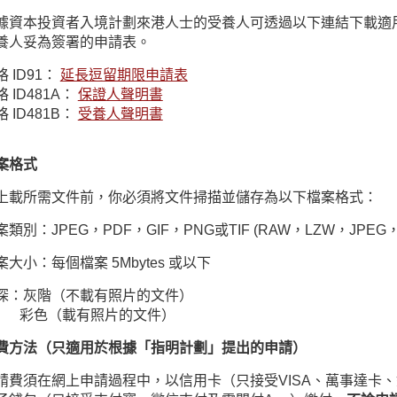
據資本投資者入境計劃來港人士的受養人可透過以下連結下載適
養人妥為簽署的申請表。
格 ID91：
延長逗留期限申請表
 ID481A：
保證人聲明書
 ID481B：
受養人聲明書
案格式
上載所需文件前，你必須將文件掃描並儲存為以下檔案格式：
案類別：JPEG，PDF，GIF，PNG或TIF (RAW，LZW，JPEG，C
案大小：每個檔案 5Mbytes 或以下
深：灰階（不載有照片的文件）
色（載有照片的文件）
費方法（只適用於根據「指明計劃」提出的申請）
請費須在網上申請過程中，以信用卡（只接受VISA、萬事達卡