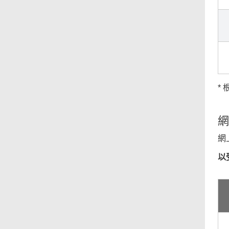
*
網
網
以