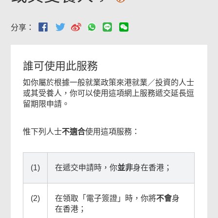
分享：
相
誰可使用此服務
關
如你屬於根據一般就業政策來港就業／投資的人士
或其受養人，你可以使用這項網上服務遞交延長逗
內
留期限申請。
容
惟下列人士
不適合
使用這項服務：
(1)
在遞交申請時，你
並非
身在香港；
(2)
在領取「電子簽證」時，你將
不會
身
在香港；