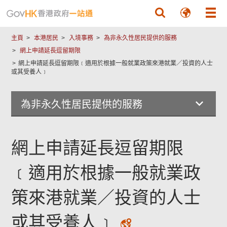
跳至主要內容
主頁
本港居民
入境事務
為非永久性居民提供的服務
網上申請延長逗留期限
網上申請延長逗留期限﹝適用於根據一般就業政策來港就業／投資的人士
本
或其受養人﹞
頁
內
為非永久性居民提供的服務
容
對
你
有
網上申請延長逗留期限
幫
助
﹝適用於根據一般就業政
嗎？
策來港就業／投資的人士
或其受養人﹞