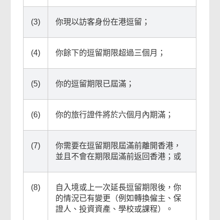
(3)
你現以訪客身份在港逗留；
(4)
你餘下的逗留期限超過三個月；
常
用
網
(5)
你的逗留期限已屆滿；
上
服
(6)
你的旅行證件將於六個月內期滿；
務
頁
尾
(7)
你需要在逗留期限屆滿前離開香港，
並且不會在期限屆滿前返回香港；或
菜
單
(8)
自入境或上一次延長逗留期限後，你
的情況已有變更（例如轉換僱主、保
證人、投資資產、學校或課程）。