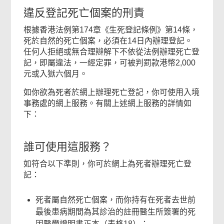
違反登記死亡個案的刑責
根據香港法例第174章《生死登記條例》第14條，
死於自然的死亡個案，必須在14日內辦理登記。
任何人拒絕或無合理辯解下不依從法例辦理死亡登
記，即屬違法，一經定罪，可被判罰款港幣2,000
元或入獄六個月。
如你欲為死者於網上辦理死亡登記，你可使用入境
事務處的網上服務。有關上述網上服務的詳情如
下：
誰可使用這服務？
如符合以下準則，你可於網上為死者辦理死亡登
記：
死者屬自然死亡個案，而你持有在死者去世前
最後患病期間為其診治的註冊醫生所簽署的死
因醫學證明書正本（表格18）；