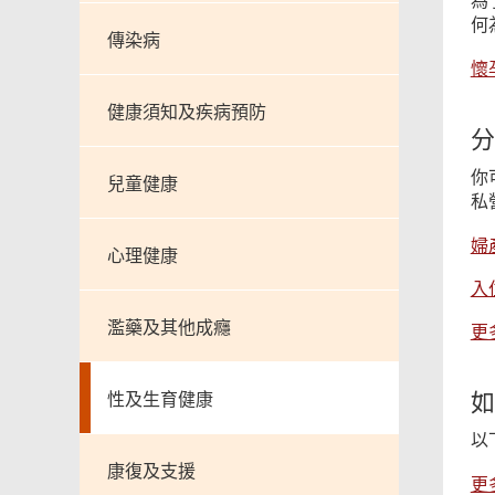
為
何
傳染病
懷
健康須知及疾病預防
分
你
兒童健康
私
婦
心理健康
入
濫藥及其他成癮
更
如
性及生育健康
以
康復及支援
更