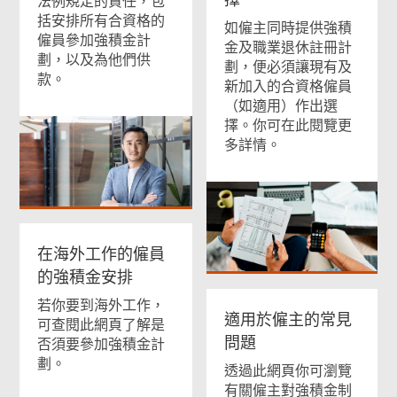
擇
法例規定的責任，包
括安排所有合資格的
如僱主同時提供強積
僱員參加強積金計
金及職業退休註冊計
劃，以及為他們供
劃，便必須讓現有及
款。
新加入的合資格僱員
（如適用）作出選
擇。你可在此閱覽更
多詳情。
在海外工作的僱員
的強積金安排
若你要到海外工作，
適用於僱主的常見
可查閱此網頁了解是
問題
否須要參加強積金計
劃。
透過此網頁你可瀏覽
有關僱主對強積金制