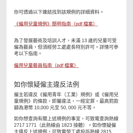
你可透過以下連結找到該規例的詳細資料。
《僱用兒童規例》簡明指南（pdf 檔案）
為了發展藝術及培訓人才，未滿 13 歲的兒童可受
僱為藝員，但須經勞工處處長特別許可。詳情可參
考以下指南。
僱用兒童藝員指南（pdf 檔案）
如你懷疑僱主違反法例
僱主若違反《僱用青年（工業）規例》或《僱用兒
童規例》的條款，即屬違法，一經定罪，最高罰款
額為港幣 10,000 元至 50, 000 元不等。
如你想查詢有關上述規例的事宜，可致電查詢熱線
2717 1771（此熱線由 1823 接聽）。如你懷疑僱
主違反上述規例，可致電勞工處投訴熱線 2815