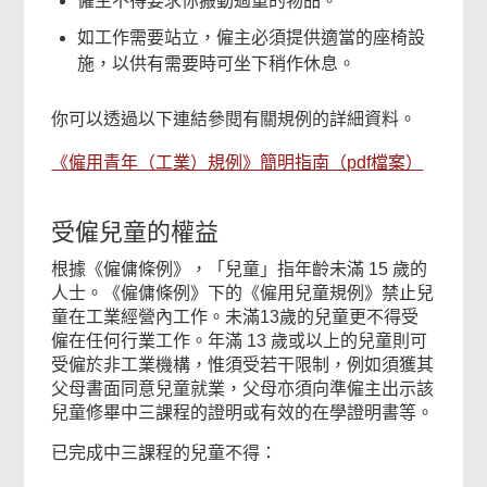
僱主不得要求你搬動過重的物品。
如工作需要站立，僱主必須提供適當的座椅設
施，以供有需要時可坐下稍作休息。
你可以透過以下連結參閱有關規例的詳細資料。
《僱用青年（工業）規例》簡明指南（pdf檔案）
受僱兒童的權益
根據《僱傭條例》，「兒童」指年齡未滿 15 歲的
人士。《僱傭條例》下的《僱用兒童規例》禁止兒
童在工業經營內工作。未滿13歲的兒童更不得受
僱在任何行業工作。年滿 13 歲或以上的兒童則可
受僱於非工業機構，惟須受若干限制，例如須獲其
父母書面同意兒童就業，父母亦須向準僱主出示該
兒童修畢中三課程的證明或有效的在學證明書等。
已完成中三課程的兒童不得：