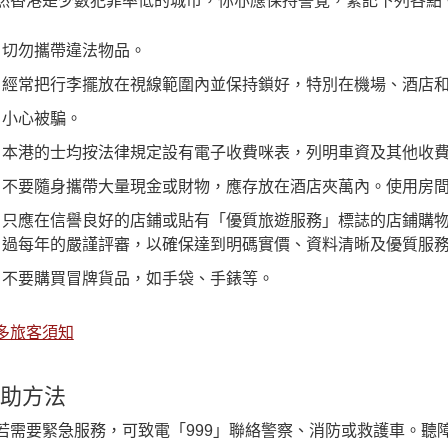
然香港是少數犯罪率低的城市，你亦應保持警覺，緊記下列各點
切勿攜帶違法物品。
經常把行李擺放在視線範圍內並保持鎖好，特別在機場、酒店
小心被騙。
本港的士均按法律規定設有電子收費咪表，列明車資及其他收
不要隨身攜帶大量現金或財物，應存放在酒店夾萬內。使用房
只應在信譽良好的店鋪或貼有「優質旅遊服務」標誌的店鋪購
過每年的嚴謹評審，以確保達到明碼實價、資料清晰及優質服
不要購買冒牌貨品，如手袋、手錶等。
多旅客須知
助方法
若需要緊急服務，可致電「999」聯絡警察、消防或救護車。聽