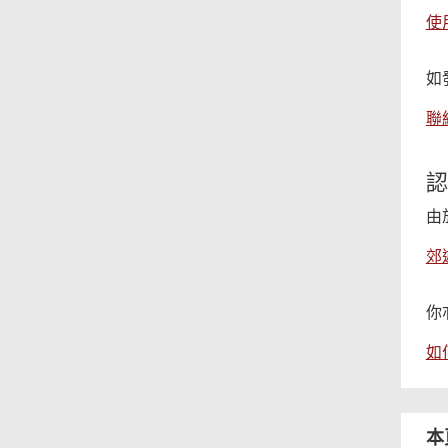
使
如
聯
認
由
郊
你
如
本