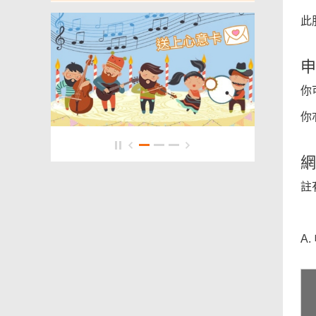
頁
此
尾
菜
申
單
你
你
網
註
A