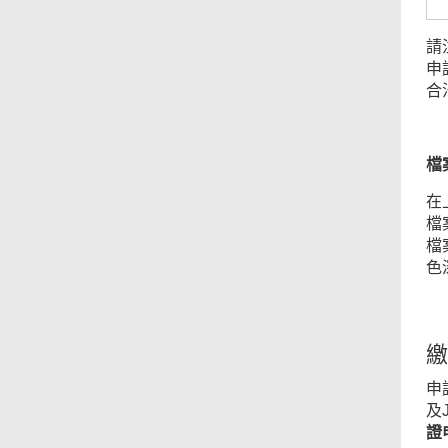
請
申
合
檔
在
檔
檔
色
彩
繳
申
及
證