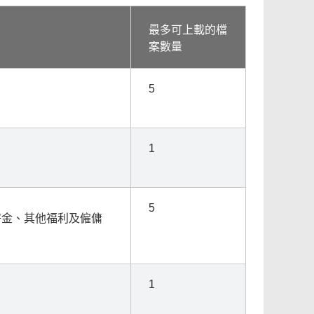
最多可上載的檔
案數量
5
1
5
薪金、其他福利及僱傭
1