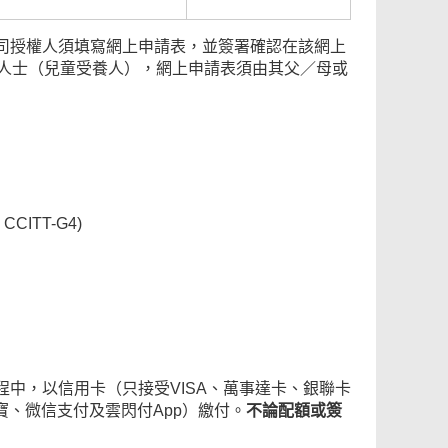
司授權人須填寫網上申請表，並簽署確認在該網上
下人士（兒童受養人），網上申請表須由其父／母或
CITT-G4)
中，以信用卡（只接受VISA、萬事達卡、銀聯卡
寶、微信支付及雲閃付App）繳付。
不論配額或簽