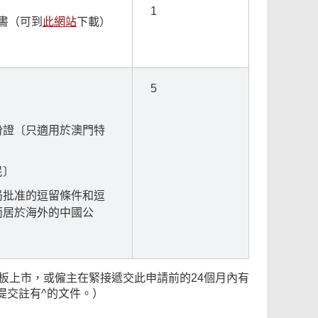
1
書（可到
此網站
下載）
5
份證〔只適用於澳門特
民〕
局批准的逗留條件和逗
而居於海外的中國公
業板上市，或僱主在緊接遞交此申請前的24個月內有
提交註有^的文件。）