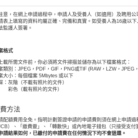
注意，在網上申請過程中，申請人及受養人（如適用）及聘用公
請表上填寫的資料均屬正確、完備和真實。如受養人為16歲以
法監護人簽署。
案格式
上載所需文件前，你必須將文件掃描並儲存為以下檔案格式：
案類別：JPEG，PDF，GIF，PNG或TIF (RAW，LZW，JPEG，C
案大小：每個檔案 5Mbytes 或以下
深：灰階（不載有照片的文件）
色（載有照片的文件）
費方法
請配額費用全免。指明計劃簽證申請的申請費則須在網上申請過程
JCB）、「繳費靈」、「轉數快」或內地電子錢包（只接受支付
申請結果如何，已繳付的申請費在任何情況下均不會退還。