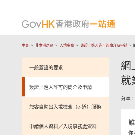
本
頁
內
容
相
對
關
你
主頁
非本港居民
入境事務
簽證／進入許可的簡介及申請
有
內
幫
助
網
容
一般簽證的要求
嗎？
就
簽證／進入許可的簡介及申請
分享
旅客自助出入境檢查（e-道）服務
誰
申請個人資料／入境事務處資料
你