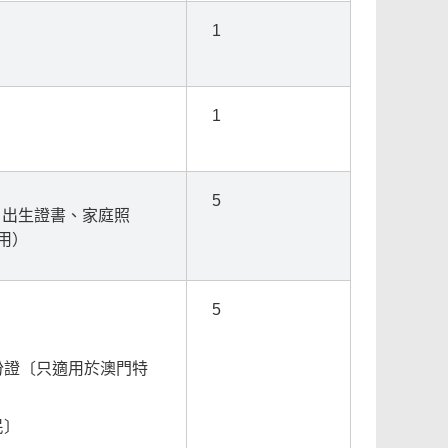
1
1
5
、出生證書、家庭照
用）
5
份證〔只適用於澳門特
民〕