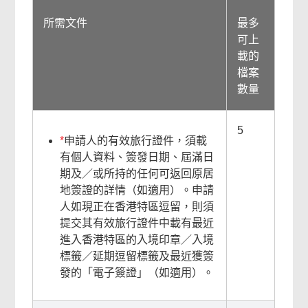
所需文件
最多
可上
載的
檔案
數量
相
5
*
申請人的有效旅行證件，須載
有個人資料、簽發日期、屆滿日
關
期及／或所持的任何可返回原居
地簽證的詳情（如適用）。申請
內
人如現正在香港特區逗留，則須
容
提交其有效旅行證件中載有最近
進入香港特區的入境印章／入境
標籤／延期逗留標籤及最近獲簽
發的「電子簽證」（如適用）。
常
用