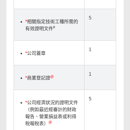
網
上
5
服
*
相關指定技術工種所需的
務
#
有效證明文件
頁
尾
1
菜
*
公司蓋章
單
1
@
*
商業登記證
5
*
公司經濟狀況的證明文件
（例如最近經審計的財政
報告、營業損益表或利得
@
稅報稅表）