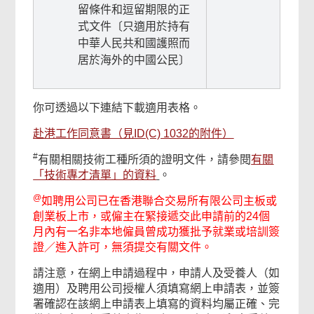
留條件和逗留期限的正
式文件〔只適用於持有
中華人民共和國護照而
居於海外的中國公民〕
你可透過以下連結下載適用表格。
赴港工作同意書（見ID(C) 1032的附件）
#
有關相關技術工種所須的證明文件，請參閱
有關
「技術專才清單」的
資料
。
@
如聘用公司已在香港聯合交易所有限公司主板或
創業板上市，或僱主在緊接遞交此申請前的24個
月內有一名非本地僱員曾成功獲批予就業或培訓簽
證／進入許可，無須提交有關文件。
請注意，在網上申請過程中，申請人及受養人（如
適用）及聘用公司授權人須填寫網上申請表，並簽
署確認在該網上申請表上填寫的資料均屬正確、完