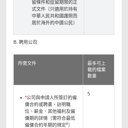
留條件和逗留期限的正
式文件〔只適用於持有
中華人民共和國護照而
居於海外的中國公民〕
B. 聘用公司
相
所需文件
最多可上
關
載的檔案
數量
內
容
5
*
公司與申請人所簽訂的僱
傭合約或聘書，註明職
位、薪金、其他福利及僱
傭期的詳情〔需符合最低
常
#
僱傭合約年期的規定
〕
用