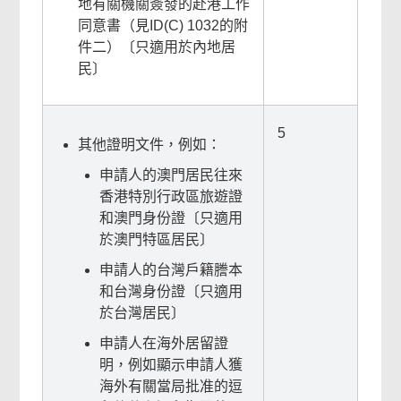
地有關機關簽發的赴港工作
同意書（見ID(C) 1032的附
件二）〔只適用於內地居
民〕
5
其他證明文件，例如：
本
申請人的澳門居民往來
頁
香港特別行政區旅遊證
內
和澳門身份證〔只適用
容
於澳門特區居民〕
對
申請人的台灣戶籍謄本
你
和台灣身份證〔只適用
有
於台灣居民〕
幫
申請人在海外居留證
助
明，例如顯示申請人獲
嗎？
海外有關當局批准的逗