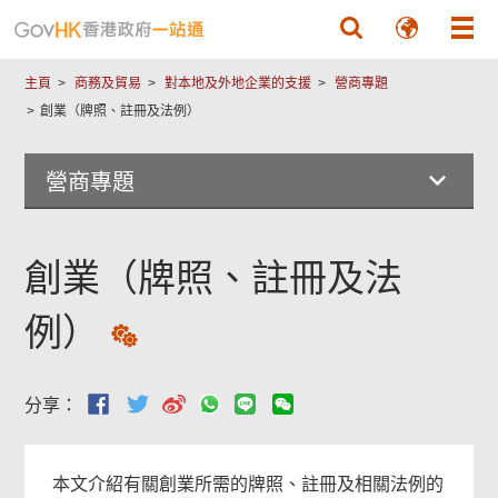
跳至主要內容
主頁
商務及貿易
對本地及外地企業的支援
營商專題
創業（牌照、註冊及法例）
營商專題
常
用
網
創業（牌照、註冊及法
上
服
例）
務
頁
尾
分享：
菜
單
本文介紹有關創業所需的牌照、註冊及相關法例的