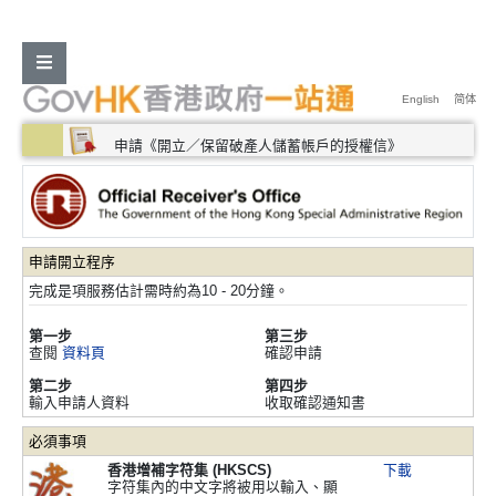
第一步
查閱資料頁
English
简体
第二步
輸入申請人資料
申請《開立／保留破產人儲蓄帳戶的授權信》
常見問題
提示及工具
申請開立程序
資料頁
完成是項服務估計需時約為10 - 20分鐘。
如有查詢，請致電
2867 2448
或電郵至
第一步
第三步
查閱
資料頁
確認申請
oroadmin@oro.gov.hk
第二步
第四步
輸入申請人資料
收取確認通知書
必須事項
香港增補字符集 (HKSCS)
下載
字符集內的中文字將被用以輸入、顯