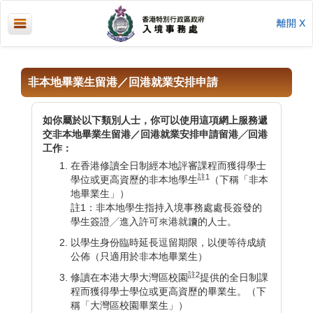
離開 X
非本地畢業生留港／回港就業安排申請
如你屬於以下類別人士，你可以使用這項網上服務遞
交非本地畢業生留港／回港就業安排申請留港╱回港
工作：
在香港修讀全日制經本地評審課程而獲得學士
註1
學位或更高資歷的非本地學生
（下稱「非本
地畢業生」）
註1：非本地學生指持入境事務處處長簽發的
學生簽證╱進入許可來港就讀的人士。
以學生身份臨時延長逗留期限，以便等待成績
公佈（只適用於非本地畢業生）
註2
修讀在本港大學大灣區校園
提供的全日制課
程而獲得學士學位或更高資歷的畢業生。（下
稱「大灣區校園畢業生」）