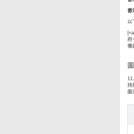
香
以
[<
府
備
圖
1
持
圖