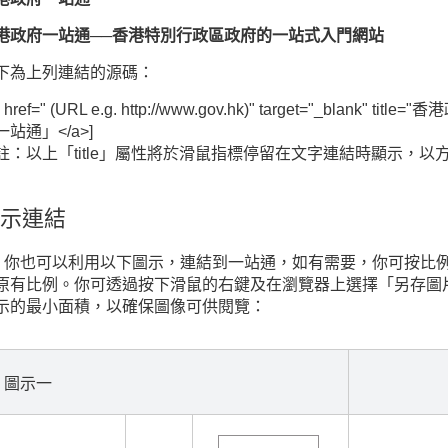
港政府一站通──香港特別行政區政府的一站式入門網站
下為上列連結的源碼：
a href=" (URL e.g. http://www.gov.hk)" target="_b
一站通」</a>]
註：以上「title」屬性將於滑鼠指標停留在文字連結時顯示，
示連結
1. 你也可以利用以下圖示，連結到一站通，如有需要，你可按
原有比例。你可透過按下滑鼠的右鍵及在瀏覽器上選擇「另存圖
示的最小面積，以確保圖像可供閱覽：
圖示一