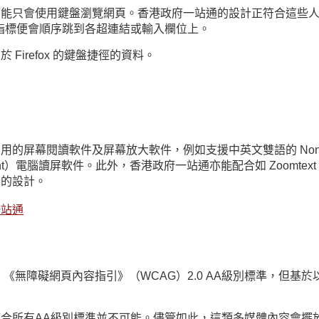
可能只會使用鍵盤瀏覽網頁。香港政府一站通的設計正符合這些
，指標便會順序跳到各超連結或輸入欄位上。
irefox 的鍵盤捷徑的資料。
性
閱讀軟件及屏幕放大軟件，例如支援中英文雙語的 NonVisual 
s Light）電腦讀屏軟件。此外，香港政府一站通亦能配合如 Zoo
要的設計。
一站通
《無障礙網頁內容指引》（WCAG）2.0 AA級別標準，但基
合所有AA級別標準並不可能。儘管如此，這類多媒體內容會擺