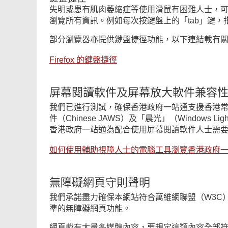
失明或患有肌肉萎縮症等使用滑鼠有困難人士，
瀏覽所有資訊。例如每次按鍵盤上的「tab」鍵
部分瀏覽器亦提供鍵盤捷徑功能，以下連結載有關於 F
Firefox 的鍵盤捷徑
屏幕閱讀軟件及屏幕放大軟件兼容
我們已進行測試，確保香港政府一站通支援香港常用的屏幕
件（Chinese JAWS）及「晨光」（Window
香港政府一站通為配合使用屏幕閱讀軟件人士需
如何使用輔助視障人士的電腦工具瀏覽香港政府
無障礙網頁守則聲明
我們承諾盡力確保本網站符合萬維網聯盟（W3C）
準的無障礙網頁功能。
網頁載有大量多媒體內容，要規定這類內容全部符