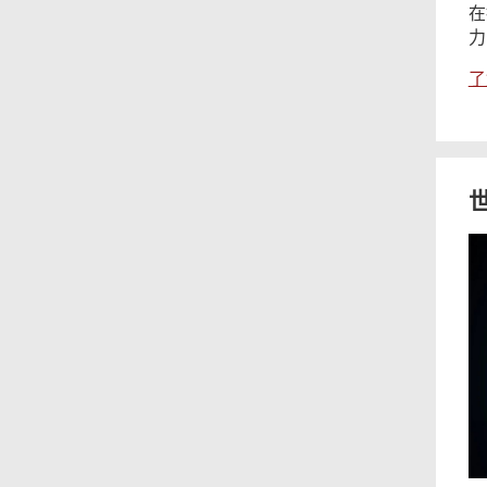
在
力
了
本
页
内
容
相
对
关
你
有
内
帮
助
容
吗？