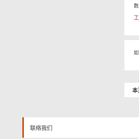
数
了
如
页
尾
菜
本
单
联络我们