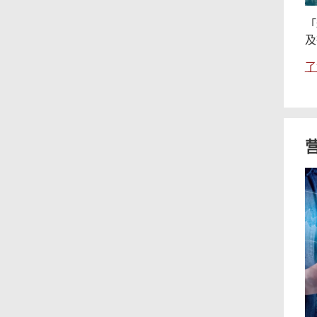
「
及
了