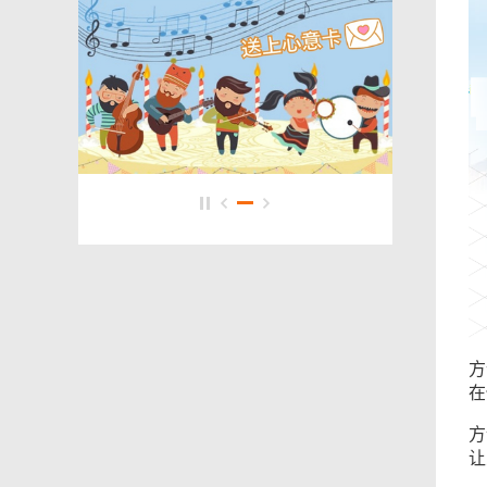
方
在
方
让