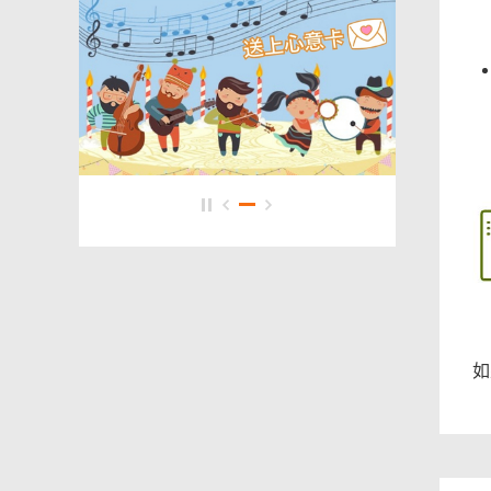
容
相
对
关
你
有
内
帮
助
容
吗？
如
页
尾