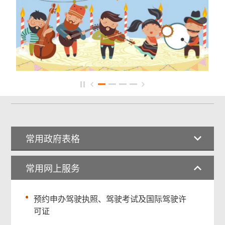
常用政府表格
常用网上服务
预约申办驾驶执照、驾驶考试及国际驾驶许
可证