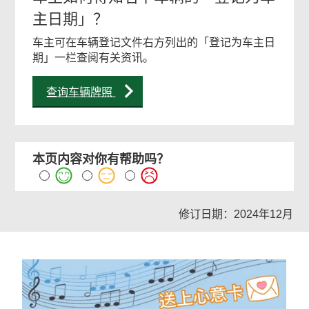
主日期」？
车主可在车辆登记文件右方列出的「登记为车主日
期」一栏查阅有关资讯。
查询车辆牌照
本页内容对你有帮助吗？
修订日期：2024年12月