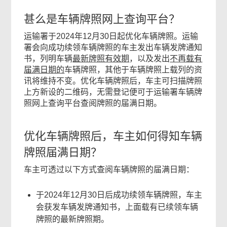
甚么是车辆牌照网上查询平台？
运输署于2024年12月30日起优化车辆牌照。运输
署会向成功续领车辆牌照的车主发出车辆发牌通知
书，列明车辆
最新牌照有效期
，以及发出
不再载有
届满日期的
车辆牌照，其他于车辆牌照上载列的资
讯将维持不变。优化车辆牌照后，车主可扫描牌照
上方新设的二维码，无需登记便可于运输署车辆牌
照网上查询平台查阅牌照的届满日期。
优化车辆牌照后，车主如何得知车辆
牌照届满日期？
车主可透过以下方式查阅车辆牌照的届满日期：
于2024年12月30日后成功续领车辆牌照，车主
会获发车辆发牌通知书，上面载有已续领车辆
牌照的最新牌照期。