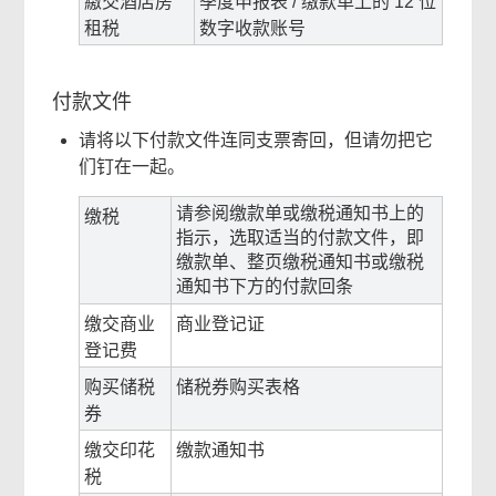
繳交酒店房
季度申报表 / 缴款单上的 12 位
租税
数字收款账号
付款文件
请将以下付款文件连同支票寄回，但请勿把它
们钉在一起。
请参阅缴款单或缴税通知书上的
缴税
指示，选取适当的付款文件，即
缴款单、整页缴税通知书或缴税
通知书下方的付款回条
缴交商业
商业登记证
登记费
购买储税
储税券购买表格
券
缴交印花
缴款通知书
税