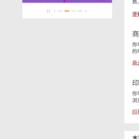
费
便
商
你
的
商
印
你
浏
印
本