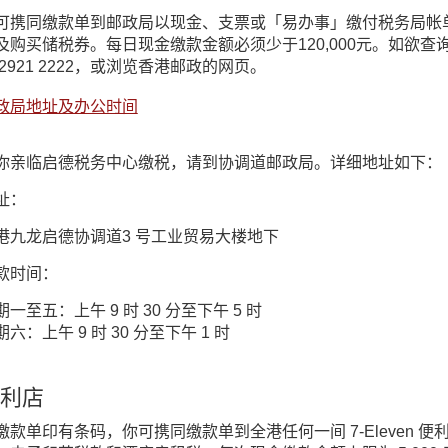
可携同缴款单到邮政局以现金、支票或「易办事」缴付税务局帐
及购买储税券。每日现金缴款金额必须少于120,000元。如欲
 2921 2222，或浏览香港邮政的网页。
政局地址及办公时间
你亲临启德税务中心缴税，请到协调道邮政局。详细地址如下：
址：
港九龙启德协调道3 号工业贸易大楼地下
款时间：
期一至五：上午 9 时 30 分至下午 5 时
期六：上午 9 时 30 分至下午 1 时
利店
缴款单印有条码，你可携同缴款单到全港任何一间 7-Eleven 便利