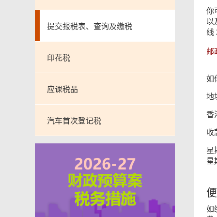
你
以
提交报税表、查询及缴税
线
邮
印花税
如
应课税品
地
香
汽车首次登记税
收
星
星
便
如