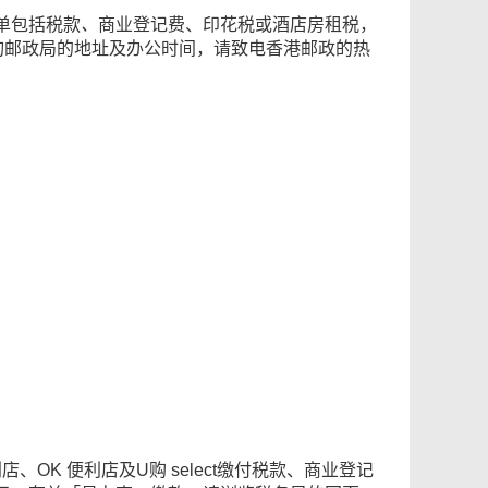
单包括税款
、
商业登记费、印花税或酒店房租税，
查询邮政局的地址及办公时间，请致电香港邮政的热
店、OK 便利店及U购 select缴付税款、商业登记