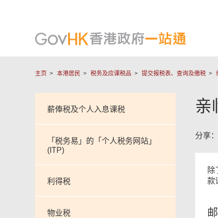
主页
本港居民
税务及应课税品
提交报税表、查询及缴税
亲
薪俸税及个人入息课税
分享
「税务易」的「个人税务网站」
(ITP)
除
款
利得税
邮
物业税