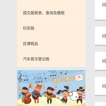
问
提交报税表、查询及缴税
印花税
问
应课税品
汽车首次登记税
问
问