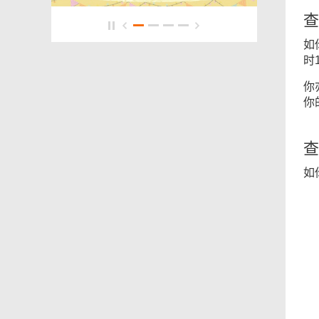
查
如
时
你
你
查
如