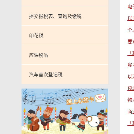
电
提交报税表、查询及缴税
以
个
印花税
要
「
应课税品
雇
汽车首次登记税
以
预
物
商
「