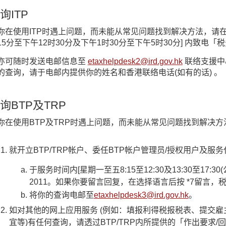
询ITP
你在使用ITP时遇上问题，而未能从常见问题找到解决方法，请在服
15分至下午12时30分及下午1时30分至下午5时30分] 内致电「税
亦可随时发送电邮信息至
etaxhelpdesk2@ird.gov.hk
联络支援中
的查询，请于电邮内提供你的姓名和香港联络电话(如有的话) 。
询BTP及TRP
你在使用BTP及TRP时遇上问题，而未能从常见问题找到解决
就开立BTP/TRP帐户、委任BTP帐户管理员/授权用户及服
于服务时间内[星期一至五8:15至12:30及13:30至17:3
2011。如果你要留言回复，在选择语言后按 *7留言
将你的查询电邮至
etaxhelpdesk3@ird.gov.hk
。
如对其他的网上应用服务 (例如：填报利得税报税表、提交
宜等)有任何查询，请透过BTP/TRP内所提供的「作出要求