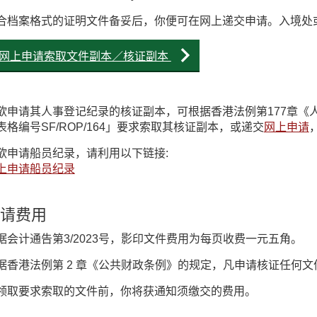
合档案格式的证明文件备妥后，你便可在网上递交申请。入境处
网上申请索取文件副本／核证副本
欲申请其人事登记纪录的核证副本，可根据香港法例第177章《
表格编号SF/ROP/164」要求索取其核证副本，或递交
网上申请
欲申请船员纪录，请利用以下链接:
上申请船员纪录
请费用
据会计通告第3/2023号，影印文件费用为每页收费一元五角。
据香港法例第 2 章《公共财政条例》的规定，凡申请核证任何
领取要求索取的文件前，你将获通知须缴交的费用。