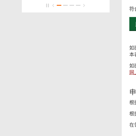
符
如
本
如
网
申
根
根
在