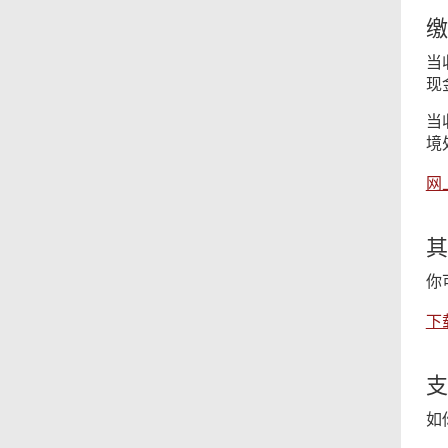
缴
当
现
当
境
网
其
你
下
支
如