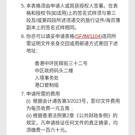
本表格须由申请人或其获授权人签署。在表
格和授权书(如适用)上的签名式样须与第三
段及/或第四段所述须递交的旅行证件/海员簿
副本上的签名式样相同。
你亦可以填妥申请表格(
SF/IM/1104
)连同所
需证明文件亲身交回或用邮递方式寄回下述
地址：
香港中环民辉街三十二号
中区政府码头二楼
入境事务处
港口管制组
申请所需的费用
(i) 根据会计通告第3/2023号，影印文件费用
为每页收费一元五角﹔
(ii) 根据香港法例第2章《公共财政条例》的
规定，凡申请核证任何文件的真正摘录，均
须缴费一百六十元。