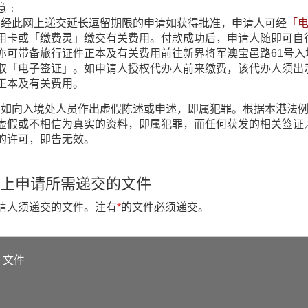
意﹕
1) 经此网上递交延长逗留期限的申请如获得批准，申请人可经
「
用卡或「缴费灵」缴交有关费用。付款成功后，申请人随即可自
亦可带备旅行证件正本及有关费用前往新界将军澳宝邑路61号入
取「电子签证」。如申请人授权代办人前来缴费，该代办人须出
正本及有关费用。
2) 如向入境处人员作出虚假陈述或申述，即属犯罪。根据本港
虚假或不相信为真实的资料，即属犯罪，而任何获发的相关签证
的许可，即告无效。
上申请所需递交的文件
请人须递交的文件。注有
*
的文件必须递交。
文件