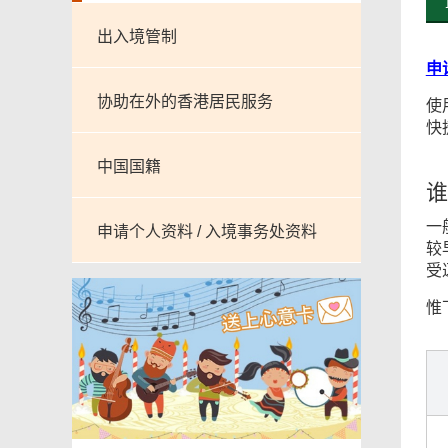
出入境管制
申
协助在外的香港居民服务
使
快
中国国籍
谁
一
申请个人资料 / 入境事务处资料
较
受
惟