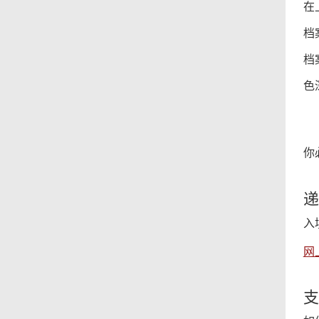
在
档
档
色
彩
你
递
入
网
支