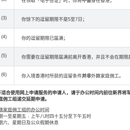
在领取「电子签证」时，你将
不会
身在香港；
(3)
你馀下的逗留期限不是5至7日；
(4)
你的逗留期限已届满；
(5)
你需要在逗留期限届满前离开香港，并且不会在期限
(6)
你入境香港时所获的逗留条件
并非
外籍家庭佣工。
 不适合使用网上申请服务的申请人，请于办公时间内前往新界将
庭佣工组递交延期申请。
籍家庭佣工组的办公时间
期一至星期五﹕上午八时四十五分至下午五时
期六、星期日及公众假期休息