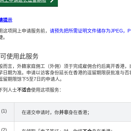
网上申请延长逗留期限
请提示
用这项网上申请服务前，
请预先把所需证明文件储存为JPEG，PD
捷。
可使用此服务
般而言，外籍家庭佣工（外佣）须于完成雇佣合约后离开香港，
早日期为准。申请以访客身份延长在香港的逗留期限获批准与否
逗留期限馀下5至7日的申请人。
下列人士
不适合
使用这项服务：
(1)
在递交申请时，你
并非
身在香港；
(2)