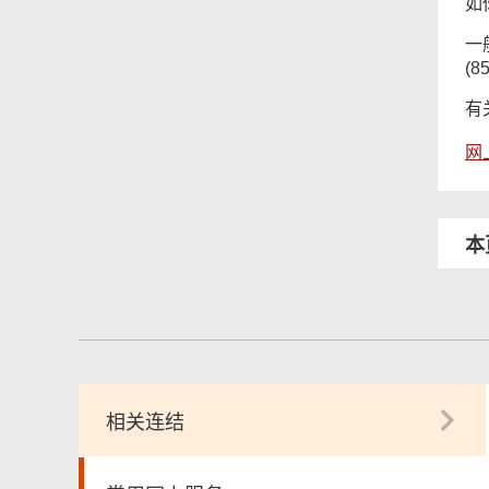
如
一
(8
有
网
本
相关连结