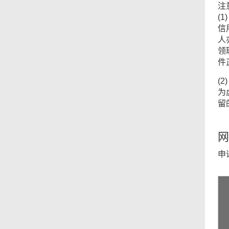
注
(
信
人
领
件
(
为
留
网
申