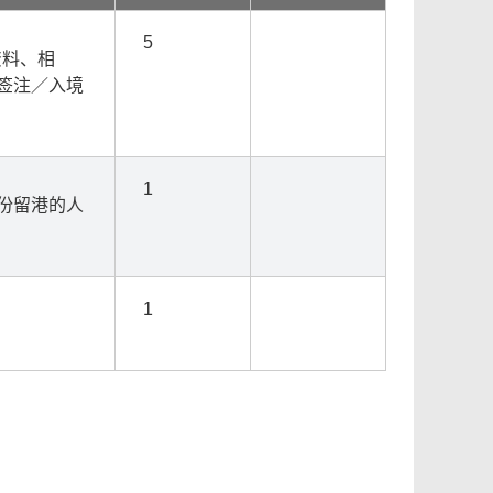
5
资料、相
签注／入境
1
份留港的人
1