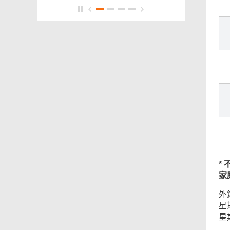
*
家
外
星
星