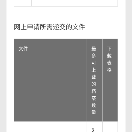
网上申请所需递交的文件
文件
最
下
多
载
可
表
上
格
载
的
档
案
数
量
3