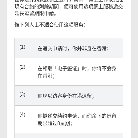
現有合約的剩餘期間，便可使用這項網上服務遞交
延長逗留期限申請。
惟下列人士
不适合
使用这项服务：
(1)
在递交申请时，你
并非
身在香港；
(2)
在领取「电子签证」时，你将
不会
身
在香港；
(3)
你现以访客身份在港逗留；
(4)
你拟递交续约申请，而你余下的逗留
期限超过8星期；