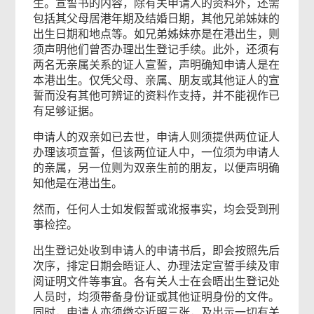
生。宣誓书的内容，除有关申请人的资料外，还需
包括其父母居港年期及结婚日期，其他兄弟姊妹的
出生日期和地点等。如兄弟姊妹亦是在港出生，则
须声明他们曾否办理出生登记手续。此外，还须有
两名无亲属关系的证人宣誓，声明确知申请人是在
本港出生。仅凭父母、亲属、朋友或其他证人的宣
誓而没有其他可辨证的资料作支持，并不能视作已
有足够证据。
申请人的双亲如已去世，申请人则须提供两位证人
办理该项宣誓，但该两位证人中，一位须为申请人
的亲属，另一位则为双亲生前的朋友，以便声明确
知他是在港出生。
然而，任何人士如发假誓或讹报事实，均会受到刑
事检控。
出生登记处收到申请人的申请书后，即会按照先后
次序，排定日期会晤证人、办理法定宣誓手续及审
阅证明文件等事宜。各有关人士在会晤出生登记处
人员时，均须带备身份证或其他证明身份的文件。
同时，申请人亦须缴交近照三张，及出示一切有关