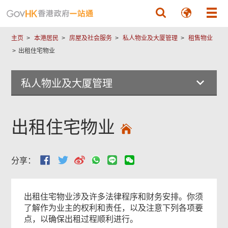
跳至主要內容
常
用
政
主页
本港居民
房屋及社会服务
私人物业及大厦管理
租售物业
府
出租住宅物业
表
格
私人物业及大厦管理
页
出租住宅物业
尾
菜
单
分享：
出租住宅物业涉及许多法律程序和财务安排。你须
了解作为业主的权利和责任，以及注意下列各项要
点，以确保出租过程顺利进行。