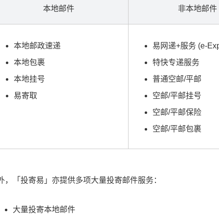
本地邮件
非本地邮件
本地邮政速递
易网递+服务 (e-Expr
本地包裹
特快专递服务
本地挂号
普通空邮/平邮
易寄取
空邮/平邮挂号
空邮/平邮保险
空邮/平邮包裹
外，「投寄易」亦提供多项大量投寄邮件服务：
大量投寄本地邮件