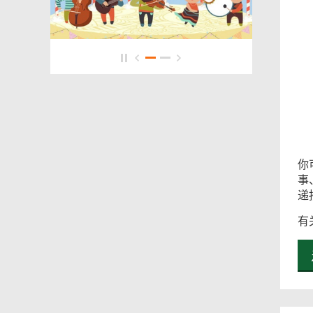
你
事
递
有