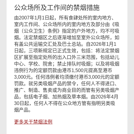
公众场所及工作间的禁烟措施
由2007年1月1日起，所有食肆处所的室内地方、
室内工作间、公众场所内的室内地方及部分由《吸
烟（公众卫生）条例》指定的户外地方，均不可吸
烟。法定禁烟区之后逐渐增加至室外公众场所，如
有盖公共运输交汇处及巴士总站。自2026年1月1
日起，三项新规定已正式生效，包括：将法定禁烟
区扩展至指定处所的出入口外三米范围，包括幼儿
中心、学校、院舍；禁止排队时吸烟；以及将吸烟
违例行为的定额罚款由港币1,500元提高至港币
3,000元。任何违例者均须缴付港币3,000元的定额
罚款。就另类吸烟产品的禁令，任何人不得进口、
推广、制造、售卖或为商业目的而管有另类吸烟产
品，包括电子烟​​、加热烟及草本烟。由2026年4月
30日起，任何人不得在公众地方管有指明另类吸
烟产品。
更多关于禁烟法例