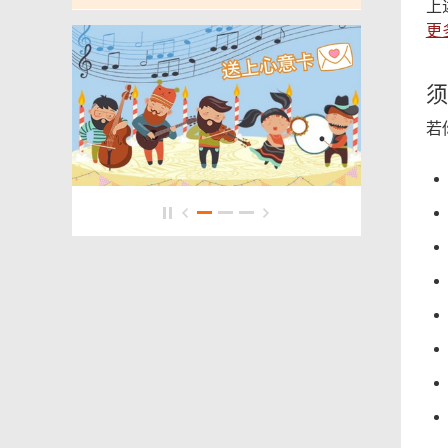
上
更
须
若