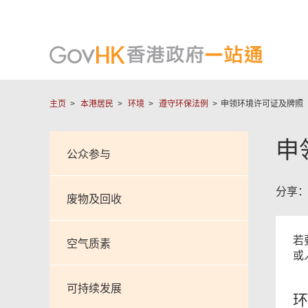
主页
本港居民
环境
遵守环保法例
申领环境许可证及牌照
申
公众参与
分享
废物及回收
若
空气质素
或
可持续发展
环