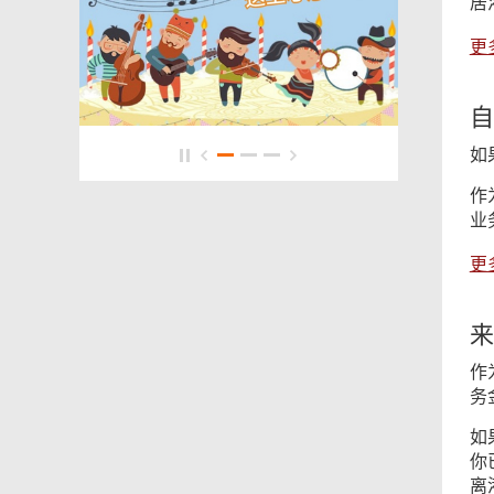
居
更
自
如
作
业
更
来
作
务
如
你
离