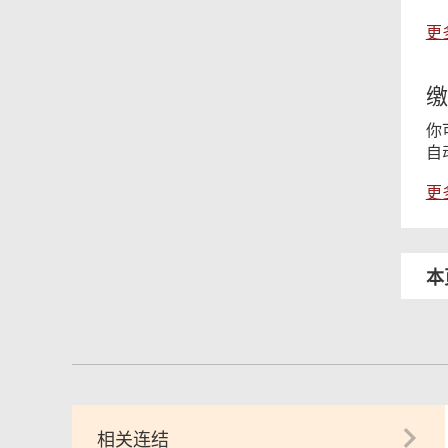
更
缴
你
自
更
本
相关连结