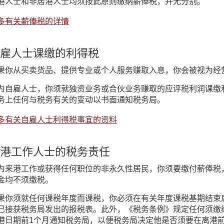
港人士和非居港人士均须按此原则缴纳薪俸税，并无分别。
多有关薪俸税的详情
雇人士课缴的利得税
果你从买卖货品、提供专业或个人服务赚取入息，你会被视为经
为自雇人士，你须就独资业务或合伙业务赚取的应评税利润课缴
务上任何与税务有关的变动以书面通知税务局。
多有关自雇人士利得税事宜的资料
港工作人士的税务责任
为来港工作或获得任何职位的非永久性居民，你须要缴付薪俸税
金均不须缴税。
果你须就任何课税年度而课税，你必须在有关年度课税基期结束
已接获税务局发出的报税表。此外，《税务条例》规定任何须缴
港日期前1个月通知税务局，以便税务局决定他是否须要在离港