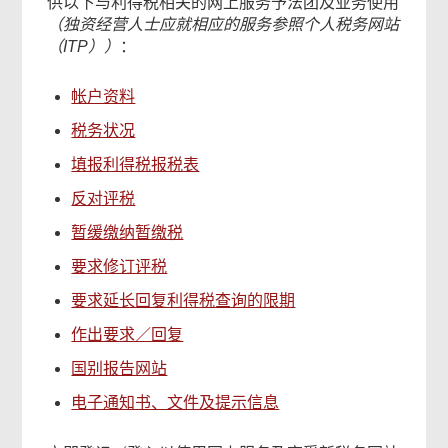
供以下与利得税相关的网上服务予法团及业务使用
内
（独资经营人士应就相应的服务参照个人税务网站
容
（ITP））
：
对
你
帐户资料
有
帮
税务状况
助
填报利得税报税表
吗？
反对评税
暂缓缴纳暂缴税
要求修订评税
要求延长回复利得税查询的限期
作出要求／回复
国别报告网站
相
电子通知书、文件及提示信息
关