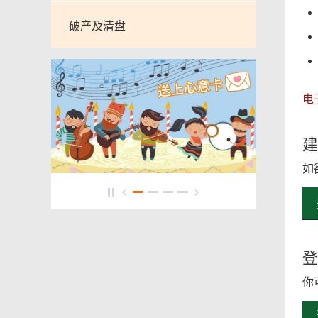
破产及清盘
电
建
如
登
你