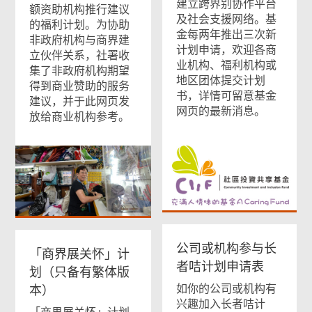
建立跨界别协作平台
额资助机构推行建议
及社会支援网络。基
的福利计划。为协助
金每两年推出三次新
非政府机构与商界建
计划申请，欢迎各商
立伙伴关系，社署收
业机构、福利机构或
集了非政府机构期望
地区团体提交计划
得到商业赞助的服务
书，详情可留意基金
建议，并于此网页发
网页的最新消息。
放给商业机构参考。
公司或机构参与长
「商界展关怀」计
者咭计划申请表
划（只备有繁体版
如你的公司或机构有
本）
兴趣加入长者咭计